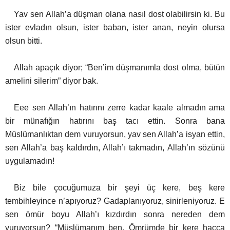
Yav sen Allah’a düşman olana nasıl dost olabilirsin ki. Bu
ister evladın olsun, ister baban, ister anan, neyin olursa
olsun bitti.
Allah apaçık diyor; “Ben’im düşmanımla dost olma, bütün
amelini silerim” diyor bak.
Eee sen Allah’ın hatırını zerre kadar kaale almadın ama
bir münafığın hatırını baş tacı ettin. Sonra bana
Müslümanlıktan dem vuruyorsun, yav sen Allah’a isyan ettin,
sen Allah’a baş kaldırdın, Allah’ı takmadın, Allah’ın sözünü
uygulamadın!
Biz bile çocuğumuza bir şeyi üç kere, beş kere
tembihleyince n’apıyoruz? Gadaplanıyoruz, sinirleniyoruz. E
sen ömür boyu Allah’ı kızdırdın sonra nereden dem
vuruyorsun? “Müslümanım ben. Ömrümde bir kere hacca