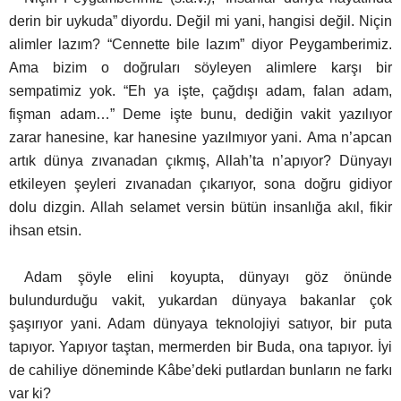
derin bir uykuda” diyordu. Değil mi yani, hangisi değil. Niçin
alimler lazım? “Cennette bile lazım” diyor Peygamberimiz.
Ama bizim o doğruları söyleyen alimlere karşı bir
sempatimiz yok. “Eh ya işte, çağdışı adam, falan adam,
fişman adam…” Deme işte bunu, dediğin vakit yazılıyor
zarar hanesine, kar hanesine yazılmıyor yani.
Ama n’apcan
artık dünya zıvanadan çıkmış, Allah’ta n’apıyor? Dünyayı
etkileyen şeyleri zıvanadan çıkarıyor, sona doğru gidiyor
dolu dizgin. Allah selamet versin bütün insanlığa akıl, fikir
ihsan etsin.
Adam şöyle elini koyupta, dünyayı göz önünde
bulundurduğu vakit, yukardan dünyaya bakanlar çok
şaşırıyor yani. Adam dünyaya teknolojiyi satıyor, bir puta
tapıyor. Yapıyor taştan, mermerden bir Buda, ona tapıyor. İyi
de cahiliye döneminde Kâbe’deki putlardan bunların ne farkı
var ki?