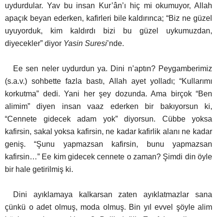
uydurdular. Yav bu insan Kur’ân’ı hiç mi okumuyor, Allah
apaçık beyan ederken, kafirleri bile kaldırınca; “Biz ne güzel
uyuyorduk, kim kaldırdı bizi bu güzel uykumuzdan,
diyecekler” diyor
Yasin Suresi
’nde.
Ee sen neler uydurdun ya. Dini n’aptın? Peygamberimiz
(s.a.v.) sohbette fazla bastı, Allah ayet yolladı; “Kullarımı
korkutma” dedi. Yani her şey dozunda. Ama birçok “Ben
alimim” diyen insan vaaz ederken bir bakıyorsun ki,
“Cennete gidecek adam yok” diyorsun. Cübbe yoksa
kafirsin, sakal yoksa kafirsin, ne kadar kafirlik alanı ne kadar
geniş. “Şunu yapmazsan kafirsin, bunu yapmazsan
kafirsin…” Ee kim gidecek cennete o zaman? Şimdi din öyle
bir hale getirilmiş ki.
Dini ayıklamaya kalkarsan zaten ayıklatmazlar sana
çünkü o adet olmuş, moda olmuş. Bin yıl evvel şöyle alim