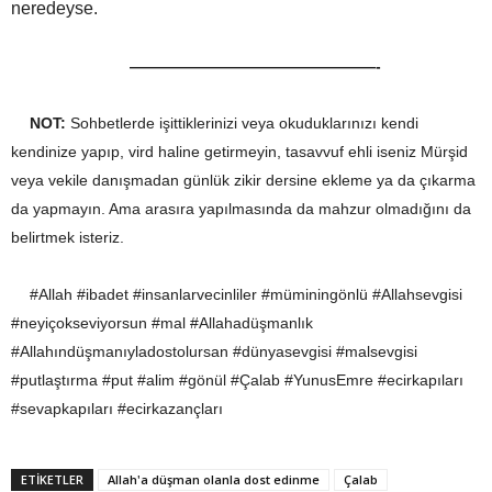
neredeyse.
————————————————-
NOT:
Sohbetlerde işittiklerinizi veya okuduklarınızı kendi
kendinize yapıp, vird haline getirmeyin, tasavvuf ehli iseniz Mürşid
veya vekile danışmadan günlük zikir dersine ekleme ya da çıkarma
da yapmayın. Ama arasıra yapılmasında da mahzur olmadığını da
belirtmek isteriz.
#Allah #ibadet #insanlarvecinliler #müminingönlü #Allahsevgisi
#neyiçokseviyorsun #mal #Allahadüşmanlık
#Allahındüşmanıyladostolursan #dünyasevgisi #malsevgisi
#putlaştırma #put #alim #gönül #Çalab #YunusEmre #ecirkapıları
#sevapkapıları #ecirkazançları
ETİKETLER
Allah'a düşman olanla dost edinme
Çalab