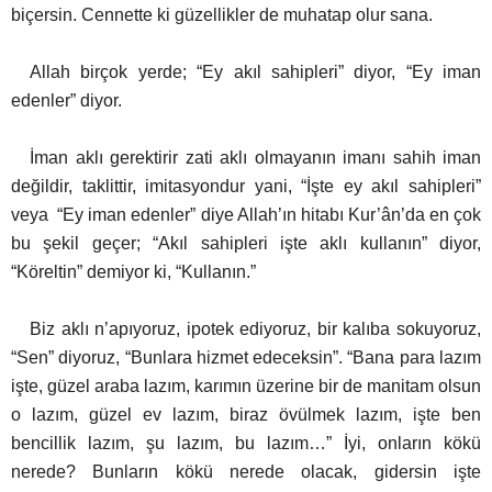
biçersin. Cennette ki güzellikler de muhatap olur sana.
Allah birçok yerde; “Ey akıl sahipleri” diyor, “Ey iman
edenler” diyor.
İman aklı gerektirir zati aklı olmayanın imanı sahih iman
değildir, taklittir, imitasyondur yani, “İşte ey akıl sahipleri”
veya “Ey iman edenler” diye Allah’ın hitabı Kur’ân’da en çok
bu şekil geçer; “Akıl sahipleri işte aklı kullanın” diyor,
“Köreltin” demiyor ki, “Kullanın.”
Biz aklı n’apıyoruz, ipotek ediyoruz, bir kalıba sokuyoruz,
“Sen” diyoruz, “Bunlara hizmet edeceksin”. “Bana para lazım
işte, güzel araba lazım, karımın üzerine bir de manitam olsun
o lazım, güzel ev lazım, biraz övülmek lazım, işte ben
bencillik lazım, şu lazım, bu lazım…” İyi, onların kökü
nerede? Bunların kökü nerede olacak, gidersin işte