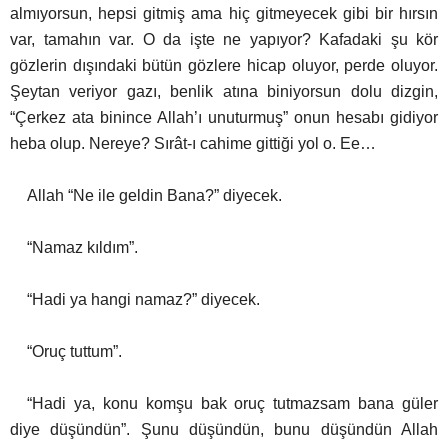
almıyorsun, hepsi gitmiş ama hiç gitmeyecek gibi bir hırsın
var, tamahın var. O da işte ne yapıyor? Kafadaki şu kör
gözlerin dışındaki bütün gözlere hicap oluyor, perde oluyor.
Şeytan veriyor gazı, benlik atına biniyorsun dolu dizgin,
“Çerkez ata binince Allah’ı unuturmuş” onun hesabı gidiyor
heba olup. Nereye? Sırât-ı cahime gittiği yol o. Ee…
Allah “Ne ile geldin Bana?” diyecek.
“Namaz kıldım”.
“Hadi ya hangi namaz?” diyecek.
“Oruç tuttum”.
“Hadi ya, konu komşu bak oruç tutmazsam bana güler
diye düşündün”. Şunu düşündün, bunu düşündün Allah