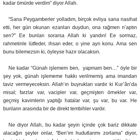
kadar ömürde verdim” diyor Allah.
“Sana Peygamberler yolladım, birçok evliya sana nasihat
etti, her gün okunan ezanları duydun, ona rağmen n’aptın
sen?” Ee bunları sorarsa Allah ki yandın! Ee sormaz,
rahmetinle lütfeder, ihsan eder, o yine ayrı konu. Ama sen
bunu bilemezsin ki, öyleyse hazır olacaksın.
Ne kadar “Günah işlemem ben, yapmam ben…” öyle bir
şey yok, günah işlememe hakkı verilmemiş ama imandan
taviz vermeyeceksin. Allah’ın buyrukları vardır ki Kur’ân’da
misal; farzlar var, vacipler var, geçmişten örnekler var,
geçmiş kavimlerin yaptığı hatalar var, şu var, bu var. He
bunların arasında bir de direkt tembihler vardır.
Ne diyor Allah, bu kadar şeyin içinde çok bariz dikkate
alacağın şeyler onlar, “Ben’im hudutlarımı zorlama” diyor,