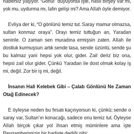
habersiz yaşıyor. “Gönül” duyuyorda işte, nasıl birşey var mı,
yok mu, uydurma mı, lafın gelişi mi? Ama Allah öyle demiyor.
Evliya der ki, “O gönlünü temiz tut. Saray mamur olmazsa,
sultan konmaz oraya”. Orayı temiz tuttuğun an, Yaradan
seninle. O zaman sen muradına ermişsin zaten. Allah ile
dostluk kurmuşsun artık sende tasa, sende üzüntü, sende şu
bu kalmaz yani hepsi yok olur, gider. Zail deriz biz ona,
hepsi zail olur gider. Çünkü Yaradan ile dost olmak kolay iş
mi, değil. Zor bir iş mi, değil.
İnsanın Hali Kelebek Gibi – Çalab Gönlünü Ne Zaman
Otağ Edinecek?
E öyleyse neden bu fırsatı kaçırıyorsun ki, çünkü; sende o
saray var, Sultan’ın konacağı, sadece onu temiz tut. Öyleyse
Allah birçok çıkar yol ihsan etmiş müminlere ama işte
Peygamberimizin bir hadiste dediği gibi: