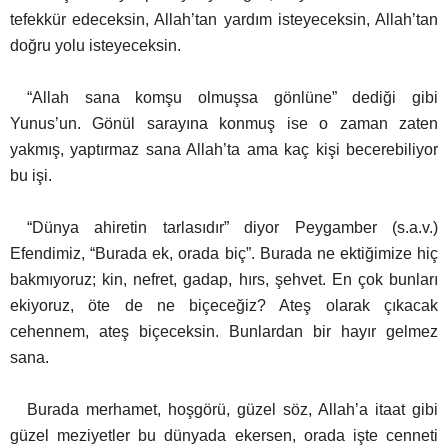
tefekkür edeceksin, Allah’tan yardım isteyeceksin, Allah’tan
doğru yolu isteyeceksin.
“Allah sana komşu olmuşsa gönlüne” dediği gibi
Yunus’un. Gönül sarayına konmuş ise o zaman zaten
yakmış, yaptırmaz sana Allah’ta ama kaç kişi becerebiliyor
bu işi.
“Dünya ahiretin tarlasıdır” diyor Peygamber (s.a.v.)
Efendimiz, “Burada ek, orada biç”. Burada ne ektiğimize hiç
bakmıyoruz; kin, nefret, gadap, hırs, şehvet. En çok bunları
ekiyoruz, öte de ne biçeceğiz? Ateş olarak çıkacak
cehennem, ateş biçeceksin. Bunlardan bir hayır gelmez
sana.
Burada merhamet, hoşgörü, güzel söz, Allah’a itaat gibi
güzel meziyetler bu dünyada ekersen, orada işte cenneti