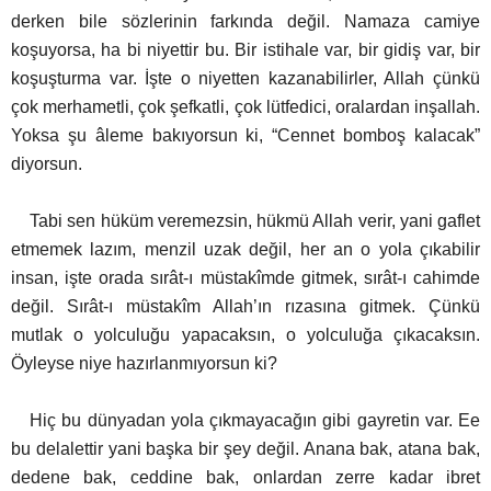
derken bile sözlerinin farkında değil. Namaza camiye
koşuyorsa, ha bi niyettir bu. Bir istihale var, bir gidiş var, bir
koşuşturma var. İşte o niyetten kazanabilirler, Allah çünkü
çok merhametli, çok şefkatli, çok lütfedici, oralardan inşallah.
Yoksa şu âleme bakıyorsun ki, “Cennet bomboş kalacak”
diyorsun.
Tabi sen hüküm veremezsin, hükmü Allah verir, yani gaflet
etmemek lazım, menzil uzak değil, her an o yola çıkabilir
insan, işte orada sırât-ı müstakîmde gitmek, sırât-ı cahimde
değil. Sırât-ı müstakîm Allah’ın rızasına gitmek. Çünkü
mutlak o yolculuğu yapacaksın, o yolculuğa çıkacaksın.
Öyleyse niye hazırlanmıyorsun ki?
Hiç bu dünyadan yola çıkmayacağın gibi gayretin var. Ee
bu delalettir yani başka bir şey değil. Anana bak, atana bak,
dedene bak, ceddine bak, onlardan zerre kadar ibret