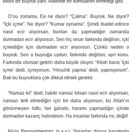
kesin bir buyruk yani.
Askerde bir komutanın emrettiği gibi.
O’nu zorlama. Ee ne diyor? “Çalma”. Buyruk. Ne diyor?
“İçki içme”. Ne diyor? “Kumar oynama”. Şimdi ibadet edince
nasıl ecir alıyorsan, bunları da yapmadığın zamanda
durmadan ecir alıyorsun. Sen hiç onun farkında değilsin, içki
içmediğin için durmadan ecir alıyorsun. Çünkü neden o
buyruk. Sen o buyruğa uydun, farkında değilsin, ayrı konu.
Farkında olursan getirin daha büyük oluyor. “Allah bana ‘İçki
içme’ dedi, içmiyorum, ‘Hırsızlık yapma’ dedi, yapmıyorum”.
Bak bu buyruklara çok dikkat etmek gerekir.
“Namaz kıl” dedi, hakiki namaz kılsan nasıl ecir alıyorsan,
namazı terk etmediğin için bir daha alıyorsun, bu Allah’ın
görünmeyen lütfu, her günahı, haramı yapmadığın içinde
durmadan kazanç halindesin.
Ha insanlar farkında mı, değil!
Niçin Peygamberimiz (s.a.v.); “İnsanlar dünya hayatında