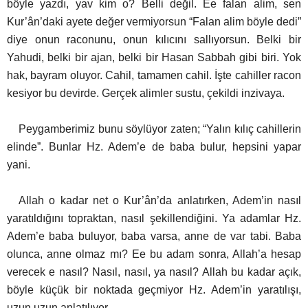
böyle yazdı, yav kim o? Belli değil. Ee falan alim, sen
Kur’ân’daki ayete değer vermiyorsun “Falan alim böyle dedi”
diye onun raconunu, onun kılıcını sallıyorsun.
Belki bir
Yahudi, belki bir ajan, belki bir Hasan Sabbah gibi biri. Yok
hak, bayram oluyor. Cahil, tamamen cahil. İşte cahiller racon
kesiyor bu devirde. Gerçek alimler sustu, çekildi inzivaya.
Peygamberimiz bunu söylüyor zaten; “Yalın kılıç cahillerin
elinde”. Bunlar Hz. Adem’e de baba bulur, hepsini yapar
yani.
Allah o kadar net o Kur’ân’da anlatırken, Adem’in nasıl
yaratıldığını topraktan, nasıl şekillendiğini. Ya adamlar Hz.
Adem’e baba buluyor, baba varsa, anne de var tabi. Baba
olunca, anne olmaz mı? Ee bu adam sonra, Allah’a hesap
verecek e nasıl? Nasıl, nasıl, ya nasıl? Allah bu kadar açık,
böyle küçük bir noktada geçmiyor Hz. Adem’in yaratılışı,
uzun uzun anlatılıyor.