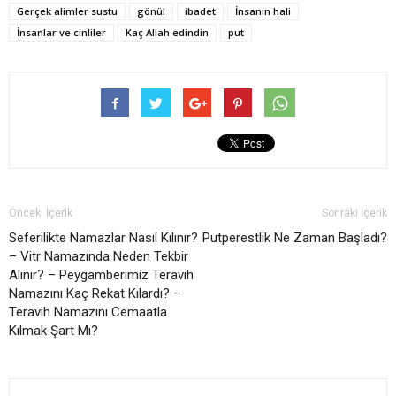
Gerçek alimler sustu
gönül
ibadet
İnsanın hali
İnsanlar ve cinliler
Kaç Allah edindin
put
Önceki İçerik
Sonraki İçerik
Seferilikte Namazlar Nasıl Kılınır?
Putperestlik Ne Zaman Başladı?
– Vitr Namazında Neden Tekbir
Alınır? – Peygamberimiz Teravih
Namazını Kaç Rekat Kılardı? –
Teravih Namazını Cemaatla
Kılmak Şart Mı?