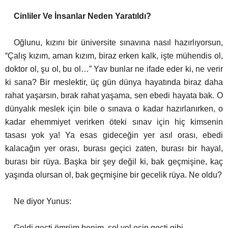
Cinliler Ve İnsanlar Neden Yaratıldı?
Oğlunu, kızını bir üniversite sınavına nasıl hazırlıyorsun,
“Çalış kızım, aman kızım, biraz erken kalk, işte mühendis ol,
doktor ol, şu ol, bu ol…” Yav bunlar ne ifade eder ki, ne verir
ki sana? Bir meslektir, üç gün dünya hayatında biraz daha
rahat yaşarsın, bırak rahat yaşama, sen ebedi hayata bak. O
dünyalık meslek için bile o sınava o kadar hazırlanırken, o
kadar ehemmiyet verirken öteki sınav için hiç kimsenin
tasası yok ya! Ya esas gideceğin yer asıl orası, ebedi
kalacağın yer orası, burası geçici zaten, burası bir hayal,
burası bir rüya. Başka bir şey değil ki, bak geçmişine, kaç
yaşında olursan ol, bak geçmişine bir gecelik rüya. Ne oldu?
Ne diyor Yunus:
Geldi geçti ömrüm benim, şol yel esip geçti gibi,