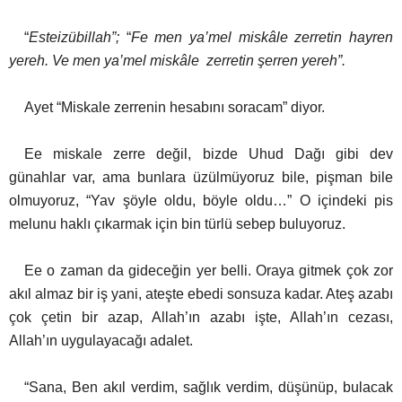
“
Esteizübillah”;
“
Fe men ya’mel miskâle zerretin hayren
yereh
.
Ve men ya’mel miskâle zerretin şerren yereh
”.
Ayet “Miskale zerrenin hesabını soracam” diyor.
Ee miskale zerre değil, bizde Uhud Dağı gibi dev
günahlar var, ama bunlara üzülmüyoruz bile, pişman bile
olmuyoruz, “Yav şöyle oldu, böyle oldu…” O içindeki pis
melunu haklı çıkarmak için bin türlü sebep buluyoruz.
Ee o zaman da gideceğin yer belli. Oraya gitmek çok zor
akıl almaz bir iş yani, ateşte ebedi sonsuza kadar. Ateş azabı
çok çetin bir azap, Allah’ın azabı işte, Allah’ın cezası,
Allah’ın uygulayacağı adalet.
“Sana, Ben akıl verdim, sağlık verdim, düşünüp, bulacak