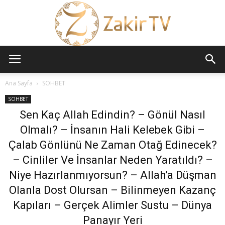
ZAKİR
Ana Sayfa
SOHBET
SOHBET
Sen Kaç Allah Edindin? – Gönül Nasıl
TV
Olmalı? – İnsanın Hali Kelebek Gibi –
Çalab Gönlünü Ne Zaman Otağ Edinecek?
– Cinliler Ve İnsanlar Neden Yaratıldı? –
Niye Hazırlanmıyorsun? – Allah’a Düşman
Olanla Dost Olursan – Bilinmeyen Kazanç
Kapıları – Gerçek Alimler Sustu – Dünya
Panayır Yeri