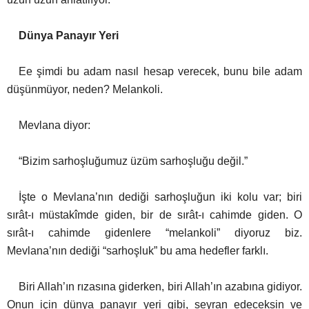
Dünya Panayır Yeri
Ee şimdi bu adam nasıl hesap verecek, bunu bile adam
düşünmüyor, neden? Melankoli.
Mevlana diyor:
“Bizim sarhoşluğumuz üzüm sarhoşluğu değil.”
İşte o Mevlana’nın dediği sarhoşluğun iki kolu var; biri
sırât-ı müstakîmde giden, bir de sırât-ı cahimde giden. O
sırât-ı cahimde gidenlere “melankoli” diyoruz biz.
Mevlana’nın dediği “sarhoşluk” bu ama hedefler farklı.
Biri Allah’ın rızasına giderken, biri Allah’ın azabına gidiyor.
Onun için dünya panayır yeri gibi, seyran edeceksin ve