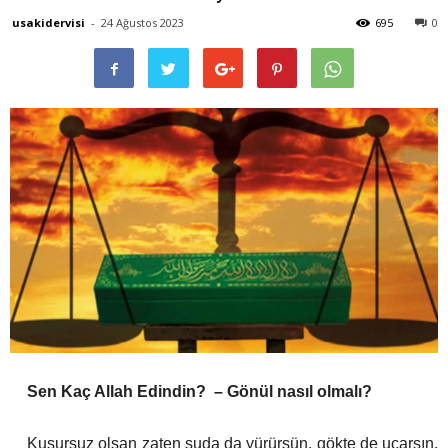
usakidervisi
-
24 Ağustos 2023
695
0
Sen Kaç Allah Edindin? – Gönül nasıl olmalı?
Kusursuz olsan zaten suda da yürürsün, gökte de uçarsın.