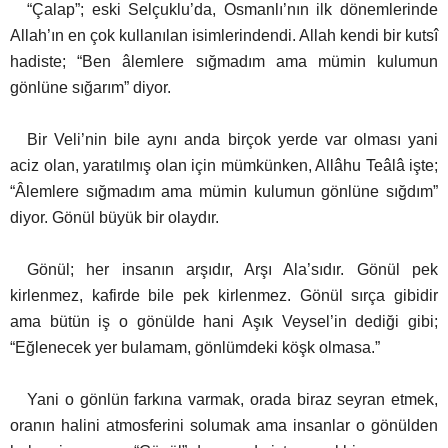
“Çalap”; eski Selçuklu’da, Osmanlı’nın ilk dönemlerinde
Allah’ın en çok kullanılan isimlerindendi. Allah kendi bir kutsî
hadiste; “Ben âlemlere sığmadım ama mümin kulumun
gönlüne sığarım” diyor.
Bir Veli’nin bile aynı anda birçok yerde var olması yani
aciz olan, yaratılmış olan için mümkünken, Allâhu Teâlâ işte;
“Âlemlere sığmadım ama mümin kulumun gönlüne sığdım”
diyor. Gönül büyük bir olaydır.
Gönül; her insanın arşıdır, Arşı Ala’sıdır. Gönül pek
kirlenmez, kafirde bile pek kirlenmez. Gönül sırça gibidir
ama bütün iş o gönülde hani Aşık Veysel’in dediği gibi;
“Eğlenecek yer bulamam, gönlümdeki köşk olmasa.”
Yani o gönlün farkına varmak, orada biraz seyran etmek,
oranın halini atmosferini solumak ama insanlar o gönülden