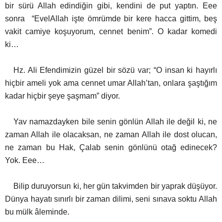
bir sürü Allah edindiğin gibi, kendini de put yaptın. Eee
sonra “EvelAllah işte ömrümde bir kere hacca gittim, beş
vakit camiye koşuyorum, cennet benim”. O kadar komedi
ki…
Hz. Ali Efendimizin güzel bir sözü var; “O insan ki hayırlı
hiçbir ameli yok ama cennet umar Allah’tan, onlara şaştığım
kadar hiçbir şeye şaşmam” diyor.
Yav namazdayken bile senin gönlün Allah ile değil ki, ne
zaman Allah ile olacaksan, ne zaman Allah ile dost olucan,
ne zaman bu Hak, Çalab senin gönlünü otağ edinecek?
Yok. Eee…
Bilip duruyorsun ki, her gün takvimden bir yaprak düşüyor.
Dünya hayatı sınırlı bir zaman dilimi, seni sınava soktu Allah
bu mülk âleminde.