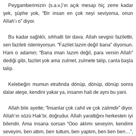
Peygamberimizin (s.a.v.)’ın açık mesajı hiç zerre kadar
şek, şüphe yok, “Bir insan en çok neyi seviyorsa, onun
Allah’ı o” diyor.
Bu kadar sağlıklı, sıhhatli bir dava. Allah sevgisi fazilettir,
sen fazileti istemiyorsun. “Fazilet lazım değil bana” diyorsun.
Hani o adamın; “Bana iman lazım değil, para versin Allah”
dediği gibi, fazilet yok ama zulmet, zulmete talip, canla başla
talip.
Kelebeğin mumun etrafında dönüp, dönüp, dönüp sonra
dalar ateşe, kendini yakar ya, insanın hali de aynı bu yani.
Allah bile ayette; “İnsanlar çok cahil ve çok zalimdir” diyor.
Allah’ın sözü Hak’tır, doğrudur. Allah yarattığını herkesten iyi
bilendir. Ama insana sorsan “Ooo aklımı seveyim, kendimi
seveyim, ben attım, ben tuttum, ben yaptım, ben ben ben…”,