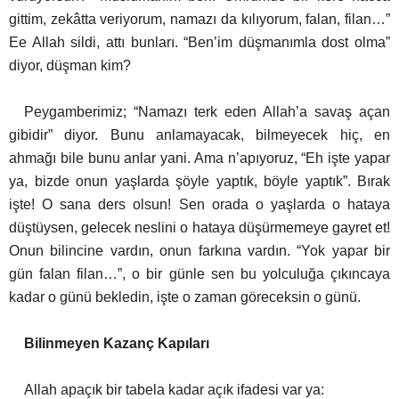
gittim, zekâtta veriyorum, namazı da kılıyorum, falan, filan…”
Ee Allah sildi, attı bunları. “Ben’im düşmanımla dost olma”
diyor, düşman kim?
Peygamberimiz; “Namazı terk eden Allah’a savaş açan
gibidir” diyor. Bunu anlamayacak, bilmeyecek hiç, en
ahmağı bile bunu anlar yani. Ama n’apıyoruz, “Eh işte yapar
ya, bizde onun yaşlarda şöyle yaptık, böyle yaptık”. Bırak
işte! O sana ders olsun! Sen orada o yaşlarda o hataya
düştüysen, gelecek neslini o hataya düşürmemeye gayret et!
Onun bilincine vardın, onun farkına vardın. “Yok yapar bir
gün falan filan…”, o bir günle sen bu yolculuğa çıkıncaya
kadar o günü bekledin, işte o zaman göreceksin o günü.
Bilinmeyen Kazanç Kapıları
Allah apaçık bir tabela kadar açık ifadesi var ya: