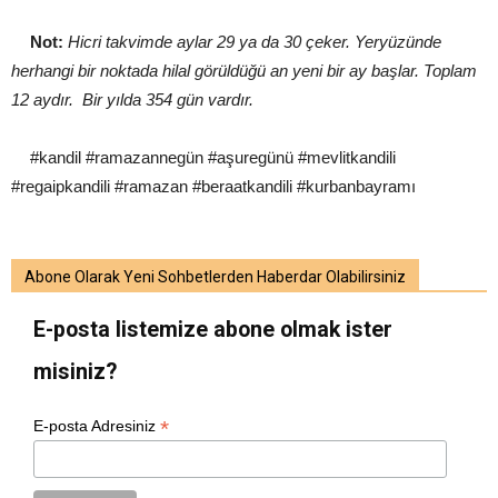
Not:
Hicri takvimde aylar 29 ya da 30 çeker. Yeryüzünde
herhangi bir noktada hilal görüldüğü an yeni bir ay başlar. Toplam
12 aydır. Bir yılda 354 gün vardır.
#kandil #ramazannegün #aşuregünü #mevlitkandili
#regaipkandili #ramazan #beraatkandili #kurbanbayramı
Abone Olarak Yeni Sohbetlerden Haberdar Olabilirsiniz
E-posta listemize abone olmak ister
misiniz?
*
E-posta Adresiniz