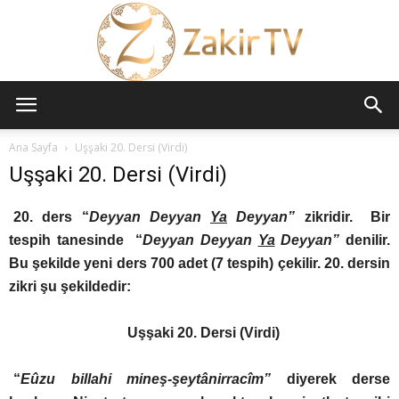
ZAKİR
Ana Sayfa
Uşşaki 20. Dersi (Virdi)
Uşşaki 20. Dersi (Virdi)
TV
20. ders “
Deyyan Deyyan
Ya
Deyyan”
zikridir. Bir
tespih tanesinde “
Deyyan Deyyan
Ya
Deyyan”
denilir.
Bu şekilde yeni ders 700 adet (7 tespih) çekilir. 20. dersin
zikri şu şekildedir:
Uşşaki 20. Dersi (Virdi)
“
Eûzu billahi mineş-şeytânirracîm”
diyerek derse