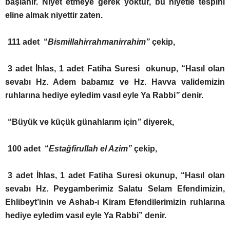
başlanır. Niyet etmeye gerek yoktur, bu niyetle tespihi
eline almak niyettir zaten.
111 adet “
Bismillahirrahmanirrahim”
çekip,
3 adet İhlas, 1 adet Fatiha Suresi okunup, “Hasıl olan
sevabı Hz. Adem babamız ve Hz. Havva validemizin
ruhlarına hediye eyledim vasıl eyle Ya Rabbi
”
denir.
“Büyük ve küçük günahlarım için
”
diyerek,
100 adet “
Estağfirullah el Azim”
çekip,
3 adet İhlas, 1 adet Fatiha Suresi okunup, “Hasıl olan
sevabı Hz. Peygamberimiz Salatu Selam Efendimizin,
Ehlibeyt’inin ve Ashab-ı Kiram Efendilerimizin ruhlarına
hediye eyledim vasıl eyle Ya Rabbi” denir.