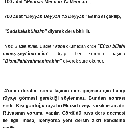
100 adet “
Mennan Mennan Ya Mennan
”,
700 adet “
Deyyan Deyyan Ya Deyyan
” Esma’sı çekilip,
“Sadakallahülazim”
diyerek ders bitirilir.
Not:
3 adet
İhlas
, 1 adet
Fatiha
okumadan önce
“
E
ûzu
billahi
mineş-şeytânirracîm”
diyip, her surenın başına
“Bismillahirrahmanirrahim”
diyerek sure okunur.
4’üncü dersten sonra kişinin ders geçmesi için hangi
rüyayı görmesi gerektiği söylenmez. Bundan sonrası
sırdır. Kişi gördüğü rüyaları Mürşid’i veya vekiline anlatır.
Rüyasının yorumu yapılır. Gördüğü rüya ders geçmesi
ile ilgili mesaj içeriyorsa yeni dersin zikri kendisine
verilir.