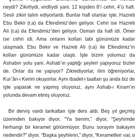
neydi? Zikirliydi, virdliydi yani. 12 kişiden 8’i
cehri, 4’ü hafi.
Sesli zikiri talim ediyorlardı. Bunlar hafi olanlar işte. Hazreti
Ebu Bekir (r.a) da Efendimiz’den geliyor. Cehri ise Hazreti
Ali (r.a) da Efendimiz’den geliyor. Osman da hafi idi. Ömer
ise c
ehri idi. Ama onların kolları tabi günümüze kadar
ulaşmadı. Ebu Bekir ve Hazreti Ali (r.a) ile Efendimiz’in
kolları günümüze kadar ulaştı. İşte bizim yolumuz da
Ashabın yolu yani. Ashab’ın yaptığı şeyleri yapıyoruz bizler
de.
Onlar da ne yapıyor? Zikrediyorlar, ilim öğreniyorlar,
Kur’ân-ı Kerim okuyorlar. Aynı ibadet-i taatları şu anda biz de
işte yaparak ne yapmış oluyoruz, aynı Ashab-ı Kiram’ın
yolunda devam etmiş oluyoruz.
Bir derviş vardı tarikattan işte ders aldı.
Beş yıl geçmiş
üzerinden bakıyor diyor, “Ya benim,” diyor, “Şeyhimde
herhangi bir keramet görünmüyor. Bunu sorayım bakayım
nedendir?” diyor. “Başka şeyhlerin,” diyor, “Kerametleri var, o