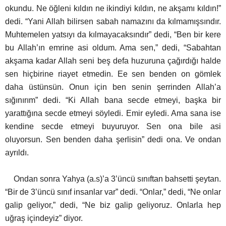
okundu. Ne öğleni kıldın ne ikindiyi kıldın, ne akşamı kıldın!”
dedi. “Yani Allah bilirsen sabah namazını da kılmamışsındır.
Muhtemelen yatsıyı da kılmayacaksındır” dedi, “Ben bir kere
bu Allah’ın emrine asi oldum. Ama sen,” dedi, “Sabahtan
akşama kadar Allah seni beş defa huzuruna çağırdığı halde
sen hiçbirine riayet etmedin.
Ee sen benden on gömlek
daha üstünsün. Onun için ben senin şerrinden Allah’a
sığınırım” dedi. “Ki Allah bana secde etmeyi, başka bir
yarattığına secde etmeyi söyledi. Emir eyledi. Ama sana ise
kendine secde etmeyi buyuruyor.
Sen ona bile asi
oluyorsun. Sen benden daha şerlisin” dedi ona. Ve ondan
ayrıldı.
Ondan sonra Yahya (a.s)’a 3’üncü sınıftan bahsetti şeytan.
“Bir de 3’üncü sınıf insanlar var” dedi. “Onlar,” dedi, “Ne onlar
galip geliyor,”
dedi, “Ne biz galip geliyoruz. Onlarla hep
uğraş içindeyiz” diyor.