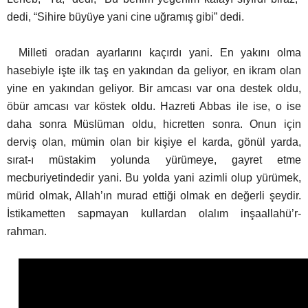
dedi, “Sihire büyüye yani cine uğramış gibi” dedi.
Milleti oradan ayarlarını kaçırdı yani. En yakını olma
hasebiyle işte ilk taş en yakından da geliyor, en ikram olan
yine en yakından geliyor.
Bir amcası var ona destek oldu,
öbür amcası var köstek oldu. Hazreti Abbas ile ise, o ise
daha sonra Müslüman oldu, hicretten sonra. Onun için
derviş olan, mümin olan bir kişiye el karda, gönül yarda,
sırat-ı müstakim yolunda yürümeye, gayret etme
mecburiyetindedir yani. Bu yolda yani azimli olup yürümek,
mürid olmak, Allah’ın murad ettiği olmak en değerli şeydir.
İstikametten sapmayan kullardan olalım inşaallahü’r-
rahman.