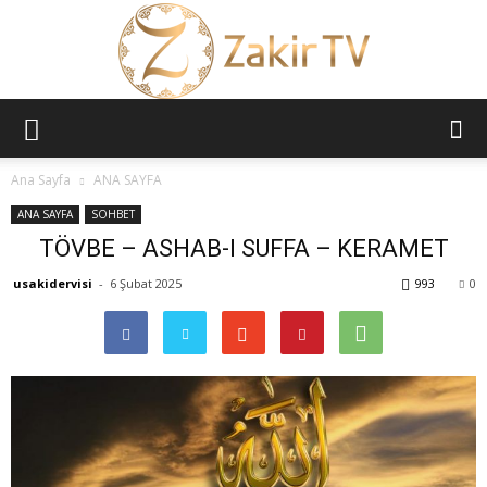
ZAKİR
Ana Sayfa
ANA SAYFA
ANA SAYFA
SOHBET
TÖVBE – ASHAB-I SUFFA – KERAMET
TV
usakidervisi
-
6 Şubat 2025
993
0