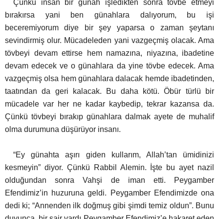
Çünkü insan bir günah işledikten sonra tövbe etmeyi
bırakırsa yani ben günahlara dalıyorum, bu işi
beceremiyorum diye bir şey yaparsa o zaman şeytanı
sevindirmiş olur. Mücadeleden yani vazgeçmiş olacak.
Ama
tövbeyi devam ettirse hem namazına, niyazına, ibadetine
devam edecek ve o günahlara da yine tövbe edecek. Ama
vazgeçmiş olsa hem günahlara dalacak hemde ibadetinden,
taatından da geri kalacak. Bu daha kötü.
Öbür türlü bir
mücadele var her ne kadar kaybedip, tekrar kazansa da.
Çünkü tövbeyi bırakıp günahlara dalmak ayete de muhalif
olma durumuna düşürüyor insanı.
“Ey günahta aşırı giden kullarım, Allah’tan ümidinizi
kesmeyin” diyor.
Çünkü Rabbil Alemin. İşte bu ayet nazil
olduğundan sonra Vahşi de iman etti. Peygamber
Efendimiz’in huzuruna geldi. Peygamber Efendimizde ona
dedi ki; “Annenden ilk doğmuş gibi şimdi temiz oldun”. Bunu
duyunca, bir şair vardı Peygamber Efendimiz’e hakaret eden