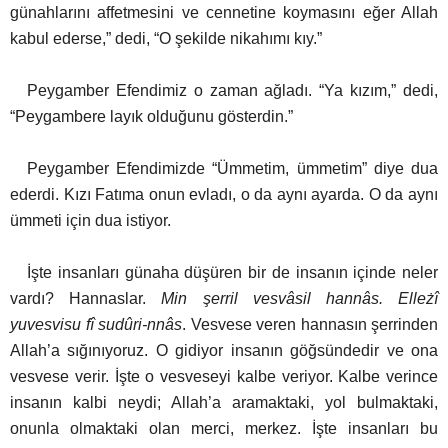
günahlarını affetmesini ve cennetine koymasını
eğer Allah
kabul ederse,” dedi, “O şekilde nikahımı kıy.”
Peygamber Efendimiz o zaman ağladı. “Ya kızım,” dedi,
“Peygambere layık olduğunu gösterdin.”
Peygamber Efendimizde “Ümmetim, ümmetim” diye dua
ederdi. Kızı Fatıma onun evladı, o da aynı ayarda.
O da aynı
ümmeti için dua istiyor.
İşte insanları günaha düşüren bir de insanın içinde neler
vardı? Hannaslar.
Min şerril vesvâsil hannâs. Elleżî
yuvesvisu fî sudûri-nnâs
. Vesvese veren hannasın şerrinden
Allah’a sığınıyoruz.
O gidiyor insanın göğsündedir ve ona
vesvese verir. İşte o vesveseyi kalbe veriyor. Kalbe verince
insanın kalbi neydi; Allah’a aramaktaki, yol bulmaktaki,
onunla olmaktaki olan merci, merkez. İşte insanları bu