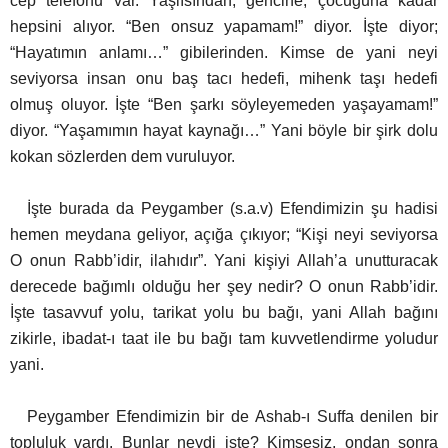
cep telefonu var. Yaşlısından, gencine, çocuğuna kadar
hepsini alıyor. “Ben onsuz yapamam!” diyor. İşte diyor;
“Hayatımın anlamı…” gibilerinden. Kimse de yani neyi
seviyorsa insan onu baş tacı hedefi, mihenk taşı hedefi
olmuş oluyor. İşte “Ben şarkı söyleyemeden yaşayamam!”
diyor.
“Yaşamımın hayat kaynağı…” Yani böyle bir şirk dolu
kokan sözlerden dem vuruluyor.
İşte burada da Peygamber (s.a.v) Efendimizin şu hadisi
hemen meydana geliyor, açığa çıkıyor;
“Kişi neyi seviyorsa
O onun Rabb’idir, ilahıdır”. Yani kişiyi Allah’a unutturacak
derecede bağımlı olduğu her şey nedir? O onun Rabb’idir.
İşte tasavvuf yolu, tarikat yolu bu bağı, yani Allah bağını
zikirle, ibadat-ı taat ile bu bağı tam kuvvetlendirme yoludur
yani.
Peygamber Efendimizin bir de Ashab-ı Suffa denilen bir
topluluk vardı. Bunlar neydi işte? Kimsesiz, ondan sonra