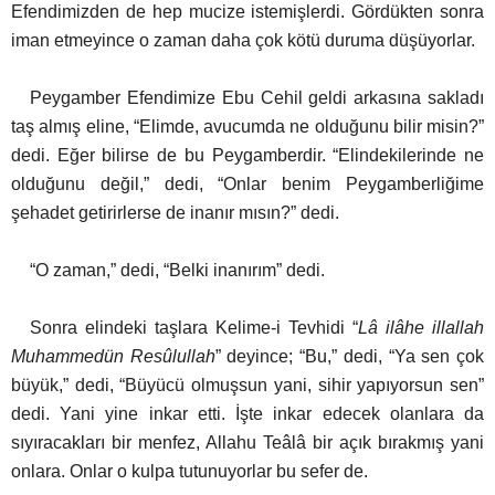
Efendimizden de hep mucize istemişlerdi. Gördükten sonra
iman etmeyince o zaman
daha çok kötü duruma düşüyorlar.
Peygamber Efendimize Ebu Cehil geldi arkasına sakladı
taş almış eline, “Elimde, avucumda ne olduğunu bilir misin?”
dedi. Eğer bilirse de bu Peygamberdir. “Elindekilerinde ne
olduğunu değil,” dedi, “Onlar benim Peygamberliğime
şehadet getirirlerse de inanır mısın?” dedi.
“O zaman,” dedi, “Belki inanırım” dedi.
Sonra elindeki taşlara Kelime-i Tevhidi “
Lâ ilâhe illallah
Muhammedün Resûlullah
” deyince;
“Bu,” dedi, “Ya sen çok
büyük,” dedi, “Büyücü olmuşsun yani, sihir yapıyorsun sen”
dedi. Yani yine inkar etti. İşte inkar edecek olanlara da
sıyıracakları bir menfez, Allahu Teâlâ bir açık bırakmış yani
onlara. Onlar o kulpa tutunuyorlar bu sefer de.