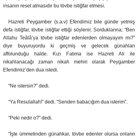
insanın reset atmasıdır bu tövbe istiğfar etmesi.
Hazreti Peygamber (s.a.v) Efendimiz bile günde yetmiş
defa istiğfar, tövbe istiğfar ettiği söylenir.
Sorduklarına; “Ben
Allahu Teâlâ’ya tövbe istiğfar edenlerden olmayayım mı?”
diye buyuruyordu ki geçmiş ve gelecek günahları
affolunduğu halde. Kızı Fatıma ise Hazreti Ali ile
nikahlanacağı zaman nikah mehiri olarak
Peygamber
Efendimiz’den dua istedi.
“Ne istersin?” dedi.
“Ya Resulallah!” dedi. “Senden babacığım dua isterim”.
“Peki nedir o?” dedi.
“İşte ümmetinden günahkar, tövbe edenler olursa onların