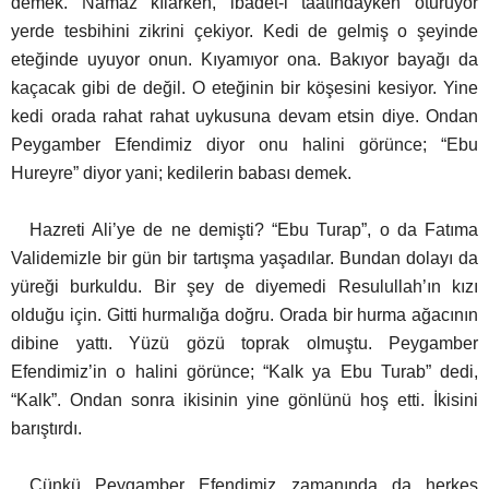
demek. Namaz kılarken, ibadet-i taatındayken oturuyor
yerde tesbihini zikrini çekiyor. Kedi de gelmiş o şeyinde
eteğinde uyuyor onun. Kıyamıyor ona. Bakıyor bayağı da
kaçacak gibi de değil.
O eteğinin bir köşesini kesiyor. Yine
kedi orada rahat rahat uykusuna devam etsin diye. Ondan
Peygamber Efendimiz diyor onu halini görünce; “Ebu
Hureyre” diyor yani; kedilerin babası demek.
Hazreti Ali’ye de ne demişti? “
Ebu Turap”, o da Fatıma
Validemizle bir gün bir tartışma yaşadılar. Bundan dolayı da
yüreği burkuldu. Bir şey de diyemedi Resulullah’ın kızı
olduğu için. Gitti hurmalığa doğru. Orada bir hurma ağacının
dibine yattı. Yüzü gözü toprak olmuştu. Peygamber
Efendimiz’in o halini görünce; “
Kalk ya Ebu Turab” dedi,
“Kalk”. Ondan sonra ikisinin yine gönlünü hoş etti. İkisini
barıştırdı.
Çünkü Peygamber Efendimiz zamanında da herkes