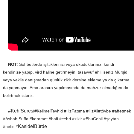
NOT:
Sohbetlerde işittiklerinizi veya okuduklarınızı kendi
kendinize yapıp, vird haline getirmeyin, tasavvuf ehli iseniz Mürşid
veya vekile danışmadan günlük zikir dersine ekleme ya da çıkarma
da yapmayın. Ama arasıra yapılmasında da mahzur olmadığını da
belirtmek isteriz.
#KehfSuresi
#KelimeiTevhid #HzFatıma #HzAli#tövbe #affetmek
#AshabıSuffa #keramet #hafi #cehri #zikir #EbuCehil #şeytan
KasideiBürde
#nefis #