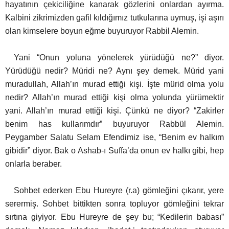
hayatının çekiciliğine kanarak gözlerini onlardan ayırma.
Kalbini zikrimizden gafil kıldığımız tutkularına uymuş, işi aşırı
olan kimselere boyun eğme buyuruyor Rabbil Alemin.
Yani “Onun yoluna yönelerek yürüdüğü ne?” diyor.
Yürüdüğü nedir? Müridi ne? Aynı şey demek. Mürid yani
muradullah, Allah’ın murad ettiği kişi. İşte mürid olma yolu
nedir?
Allah’ın murad ettiği kişi olma yolunda yürümektir
yani. Allah’ın murad ettiği kişi. Çünkü ne diyor? “Zakirler
benim has kullarımdır” buyuruyor Rabbül Alemin.
Peygamber Salatu Selam Efendimiz ise, “Benim ev halkım
gibidir” diyor.
Bak o Ashab-ı Suffa’da onun ev halkı gibi, hep
onlarla beraber.
Sohbet ederken Ebu Hureyre (r.a) gömleğini çıkarır, yere
serermiş. Sohbet bittikten sonra topluyor gömleğini tekrar
sırtına giyiyor.
Ebu Hureyre de şey bu; “Kedilerin babası”