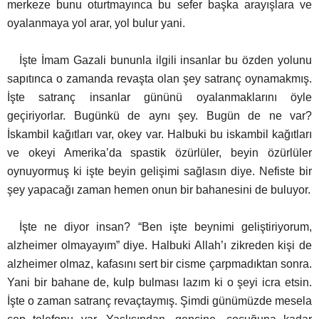
merkeze bunu oturtmayınca bu sefer başka arayışlara ve
oyalanmaya yol arar, yol bulur yani.
İşte İmam Gazali bununla ilgili insanlar bu özden yolunu
sapıtınca o zamanda revaşta olan şey satranç oynamakmış.
İşte satranç insanlar gününü oyalanmaklarını öyle
geçiriyorlar.
Bugünkü de aynı şey. Bugün de ne var?
İskambil kağıtları var, okey var. Halbuki bu iskambil kağıtları
ve okeyi Amerika’da spastik özürlüler, beyin özürlüler
oynuyormuş ki işte beyin gelişimi sağlasın diye.
Nefiste bir
şey yapacağı zaman hemen onun bir bahanesini de buluyor.
İşte ne diyor insan? “Ben işte beynimi geliştiriyorum,
alzheimer olmayayım” diye. Halbuki Allah’ı zikreden kişi de
alzheimer olmaz, kafasını sert bir cisme çarpmadıktan sonra.
Yani bir
bahane de, kulp bulması lazım ki o şeyi icra etsin.
İşte o zaman satranç revaçtaymış. Şimdi günümüzde mesela