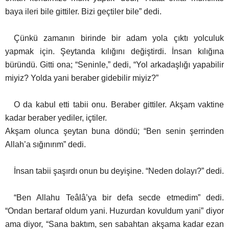
baya ileri bile gittiler. Bizi geçtiler bile” dedi.
Çünkü zamanın birinde bir adam yola çıktı yolculuk
yapmak için. Şeytanda kılığını değiştirdi. İnsan kılığına
büründü. Gitti ona; “Seninle,” dedi, “Yol arkadaşlığı yapabilir
miyiz? Yolda yani beraber gidebilir miyiz?”
O da kabul etti tabii onu. Beraber gittiler. Akşam vaktine
kadar beraber yediler, içtiler.
Akşam olunca şeytan buna döndü; “Ben senin şerrinden
Allah’a sığınırım” dedi.
İnsan tabii şaşırdı onun bu deyişine. “Neden dolayı?” dedi.
“Ben Allahu Teâlâ’ya bir defa secde etmedim” dedi.
“Ondan bertaraf oldum yani. Huzurdan kovuldum yani” diyor
ama diyor, “Sana baktım, sen sabahtan akşama kadar ezan