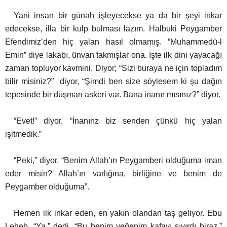
Yani insan bir günah işleyecekse ya da bir şeyi inkar
edecekse, illa bir kulp bulması lazım. Halbuki Peygamber
Efendimiz’den hiç yalan hasıl olmamış. “Muhammedü-l
Emin” diye lakabı, ünvan takmışlar ona. İşte ilk dini yayacağı
zaman topluyor kavmini.
Diyor; “Sizi buraya ne için topladım
bilir misiniz?” diyor, “Şimdi ben size söylesem ki şu dağın
tepesinde bir düşman askeri var. Bana inanır mısınız?” diyor.
“Evet!” diyor, “İnanırız biz senden çünkü hiç yalan
işitmedik.”
“Peki,” diyor, “Benim Allah’ın Peygamberi olduğuma iman
eder misin?
Allah’ın varlığına, birliğine ve benim de
Peygamber olduğuma”.
Hemen ilk inkar eden, en yakın olandan taş geliyor. Ebu
Leheb, “Ya,” dedi, “Bu benim yeğenim kafayı sıyırdı biraz,”