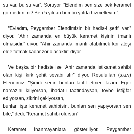
su var, bu su var”. Soruyor, “Efendim ben size pek keramet
görmedim mi? Ben 5 yıldan beri bu yolda hizmetteyim”.
“Evladım, Peygamber Efendimizin bir hadis-i şerifi var,”
diyor. “Ahir zamanda en büyük keramet kişinin imanlı
olmasıdır,” diyor. “Ahir zamanda imanlı olabilmek kor ateşi
elde tutmak kadar zor olacaktır” diyor.
Ve başka bir hadiste ise “Ahir zamanda istikamet sahibi
olan kişi kırk şehit sevabı alır” diyor. Resulullah (s.a.v)
Efendimiz. “Şimdi senin bunları tahlil etmen lazım. Eğer
namazını kılıyorsan, ibadat-ı taatındaysan, tövbe istiğfar
ediyorsan, zikrini çekiyorsan,
bunları işte keramet sahibisin, bunları sen yapıyorsan sen
bile,” dedi, “Keramet sahibi olursun”.
Keramet inanmayanlara gösteriliyor. Peygamber