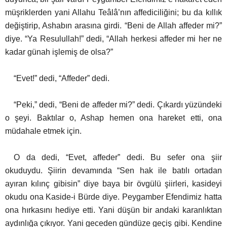
müşriklerden
yani Allahu Teâlâ’nın affediciliğini; bu da kıllık
değiştirip, Ashabın arasına girdi. “Beni de Allah affeder mi?”
diye. “Ya Resulullah!” dedi, “Allah herkesi affeder mi her ne
kadar günah işlemiş de olsa?”
“Evet!” dedi, “Affeder” dedi.
“Peki,” dedi, “Beni de affeder mi?” dedi. Çıkardı yüzündeki
o şeyi. Baktılar o, Ashap hemen ona hareket etti, ona
müdahale etmek için.
O da dedi, “Evet, affeder” dedi. Bu sefer ona şiir
okuduydu. Şiirin devamında “Sen hak ile batılı ortadan
ayıran kılınç gibisin” diye baya bir övgülü şiirleri, kasideyi
okudu ona Kaside-i Bürde diye. Peygamber Efendimiz hatta
ona hırkasını hediye etti. Yani düşün bir andaki karanlıktan
aydınlığa
çıkıyor. Yani geceden gündüze geçiş gibi. Kendine