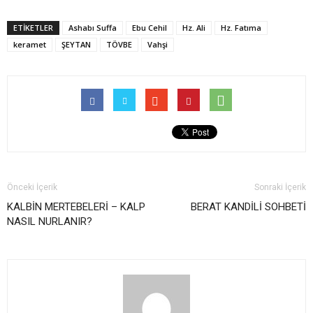
ETİKETLER
Ashabı Suffa
Ebu Cehil
Hz. Ali
Hz. Fatıma
keramet
ŞEYTAN
TÖVBE
Vahşi
Önceki İçerik
Sonraki İçerik
KALBİN MERTEBELERİ – KALP
BERAT KANDİLİ SOHBETİ
NASIL NURLANIR?