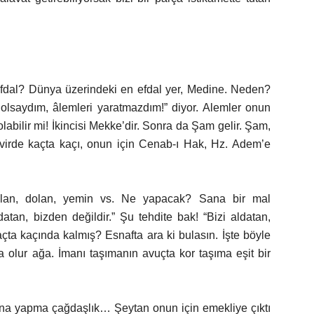
dal? Dünya üzerindeki en efdal yer, Medine. Neden?
 olsaydım, âlemleri yaratmazdım!” diyor. Alemler onun
 olabilir mi! İkincisi Mekke’dir. Sonra da Şam gelir. Şam,
irde kaçta kaçı, onun için Cenab-ı Hak, Hz. Adem’e
Yalan, dolan, yemin vs. Ne yapacak? Sana bir mal
atan, bizden değildir.” Şu tehdite bak! “Bizi aldatan,
ta kaçında kalmış? Esnafta ara ki bulasın. İşte böyle
 olur ağa. İmanı taşımanın avuçta kor taşıma eşit bir
ina yapma çağdaşlık… Şeytan onun için emekliye çıktı