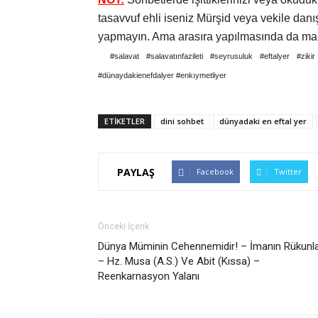
tasavvuf ehli iseniz Mürşid veya vekile da
yapmayın. Ama arasıra yapılmasında da mahz
#salavat #salavatınfazileti #seyrusuluk #eftalyer 
#dünaydakienefdalyer #enkıymetliyer
ETİKETLER
dini sohbet
dünyadaki en eftal yer
PAYLAŞ
Facebook
Twitter
Önceki İçerik
Dünya Müminin Cehennemidir! – İmanın Rükunla
– Hz. Musa (A.S.) Ve Abit (Kıssa) –
Reenkarnasyon Yalanı