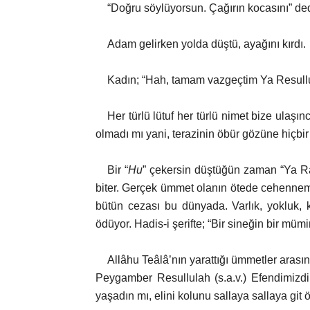
“Doğru söylüyorsun. Çağırın kocasını” ded
Adam gelirken yolda düştü, ayağını kırdı.
Kadın; “Hah, tamam vazgeçtim Ya Resullu
Her türlü lütuf her türlü nimet bize ulaş
olmadı mı yani, terazinin öbür gözüne hiçb
Bir “
Hu
” çekersin düştüğün zaman “Ya Ra
biter. Gerçek ümmet olanın ötede cehenne
bütün cezası bu dünyada. Varlık, yokluk, 
ödüyor. Hadis-i şerifte; “Bir sineğin bir mü
Allâhu Teâlâ’nın yarattığı ümmetler arası
Peygamber Resullulah (s.a.v.) Efendimizd
yaşadın mı, elini kolunu sallaya sallaya git 