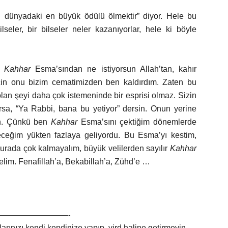
 dünyadaki en büyük ödülü ölmektir” diyor. Hele bu
seler, bir bilseler neler kazanıyorlar, hele ki böyle
r.
Kahhar
Esma’sından ne istiyorsun Allah’tan, kahır
için onu bizim cematimizden ben kaldırdım. Zaten bu
lan şeyi daha çok istemeninde bir esprisi olmaz. Sizin
arsa, “Ya Rabbi, bana bu yetiyor” dersin. Onun yerine
in. Çünkü ben
Kahhar
Esma’sını çektiğim dönemlerde
keceğim yükten fazlaya geliyordu. Bu Esma’yı kestim,
urada çok kalmayalım, büyük velilerden sayılır
Kahhar
elim. Fenafillah’a, Bekabillah’a, Zühd’e …
——————————-
larınızı kendi kendinize yapıp, vird haline getirmeyin,