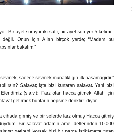
or. Bir ayet sürüyor iki satır, bir ayet sürüyor 5 kelime.
 değil. Onun için Allah birçok yerde; “Madem bu
psınlar bakalım.”
 sevmek, sadece sevmek münafıklığın ilk basamağıdır.”
irsin? Salavat; işte bizi kurtaran salavat. Yani bizi
e Efendimiz (s.a.v.); “Farz olan hacca gitmek, Allah için
alavat getirmek bunların hepsine denktir!” diyor.
efa cihada girmiş ve bir seferde farz olmuş Hacca gitmiş
 duydum. Bir salavat adamın amel defterinden 10.000
lavat getirebiliyorsak bizi bir parça istikâmette tutan