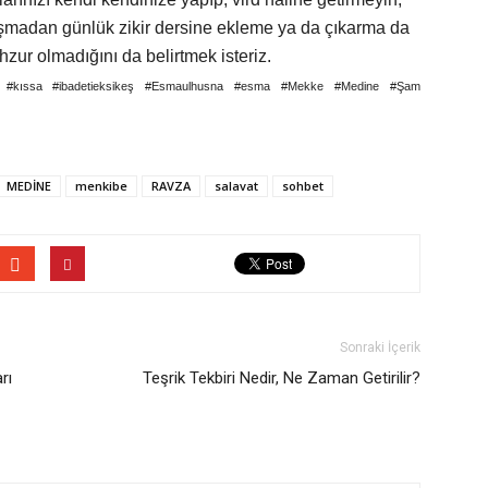
nışmadan günlük zikir dersine ekleme ya da çıkarma da
ur olmadığını da belirtmek isteriz.
#zikir #kıssa #ibadetieksikeş #Esmaulhusna #esma #Mekke #Medine #Şam
MEDİNE
menkibe
RAVZA
salavat
sohbet
Sonraki İçerik
rı
Teşrik Tekbiri Nedir, Ne Zaman Getirilir?