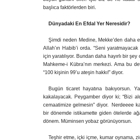
başlıca faktörlerden biri.
Dünyadaki En Efdal Yer Neresidir?
Şimdi neden Medine, Mekke’den daha ef
Allah’ın Habib’i orda. “Seni yaratmayacak
için yaratılıyor. Bundan daha hayırlı bir şey
Mahkeme-i Kübra’nın merkezi. Ama bu dev
“100 kişinin 99’u ateşin hakkı!” diyor.
Bugün ticaret hayatına bakıyorsun. 
kakalayacak. Peygamber diyor ki; “Bizi ald
cemaatimize gelmesin” diyor. Nerdeeee kaç
bir dönemde istikamette giden ötelerde ağa
dönem. Müminsen yobaz görünüyorsun.
Teşhir etme, içki içme, kumar oynama, z