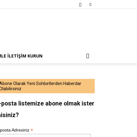
MLE İLETIŞIM KURUN
Abone Olarak Yeni Sohbetlerden Haberdar
Olabilirsiniz
-posta listemize abone olmak ister
isiniz?
*
posta Adresiniz