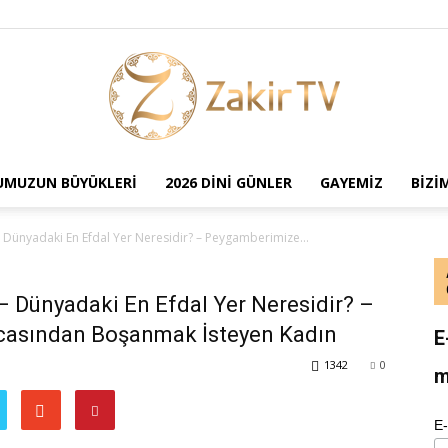
UMUZUN BÜYÜKLERI
2026 DINI GÜNLER
GAYEMIZ
BIZI
ZAKİR
 – Dünyadaki En Efdal Yer Neresidir? – Peygamberimize...
 – Dünyadaki En Efdal Yer Neresidir? –
casından Boşanmak İsteyen Kadın
TV
E
1342
0
m
E-