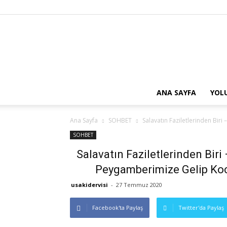
ANA SAYFA
YOL
Ana Sayfa
SOHBET
Salavatın Faziletlerinden Biri
SOHBET
Salavatın Faziletlerinden Biri
Peygamberimize Gelip Ko
usakidervisi
-
27 Temmuz 2020
Facebook'ta Paylaş
Twitter'da Paylaş