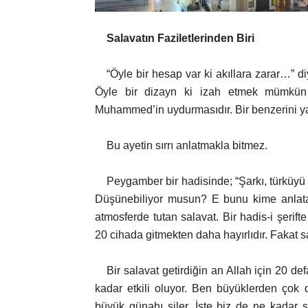
Salavatın Faziletlerinden Biri
“Öyle bir hesap var ki akıllara zarar…” diy
Öyle bir dizayn ki izah etmek mümkün
Muhammed’in uydurmasıdır. Bir benzerini ya
Bu ayetin sırrı anlatmakla bitmez.
Peygamber bir hadisinde; “Şarkı, türküyü
Düşünebiliyor musun? E bunu kime anlatabil
atmosferde tutan salavat. Bir hadis-i şerift
20 cihada gitmekten daha hayırlıdır. Fakat s
Bir salavat getirdiğin an Allah için 20 d
kadar etkili oluyor. Ben büyüklerden çok
büyük günahı siler. İşte biz de ne kadar sa