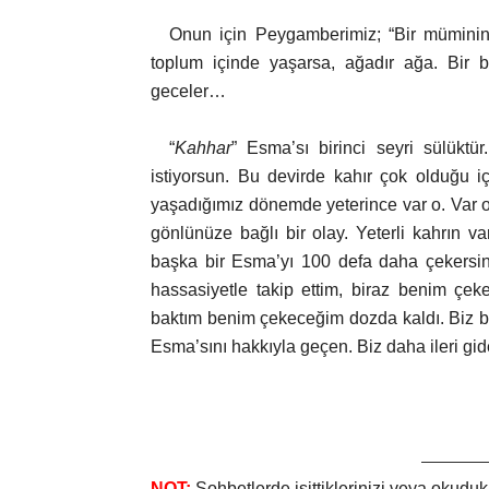
Onun için Peygamberimiz; “Bir müminin
toplum içinde yaşarsa, ağadır ağa. Bir bil
geceler…
“
Kahhar
” Esma’sı birinci seyri sülüktü
istiyorsun. Bu devirde kahır çok olduğu 
yaşadığımız dönemde yeterince var o. Var o
gönlünüze bağlı bir olay. Yeterli kahrın v
başka bir Esma’yı 100 defa daha çekers
hassasiyetle takip ettim, biraz benim çe
baktım benim çekeceğim dozda kaldı. Biz b
Esma’sını hakkıyla geçen. Biz daha ileri gid
————
NOT:
Sohbetlerde işittiklerinizi veya okuduk