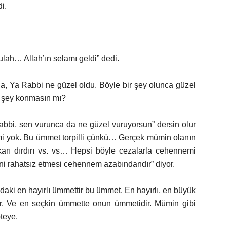
i.
lah… Allah’ın selamı geldi” dedi.
ınca, Ya Rabbi ne güzel oldu. Böyle bir şey olunca güzel
ir şey konmasın mı?
bbi, sen vurunca da ne güzel vuruyorsun” dersin olur
mi yok. Bu ümmet torpilli çünkü… Gerçek mümin olanın
karı dırdırı vs. vs… Hepsi böyle cezalarla cehennemi
mini rahatsız etmesi cehennem azabındandır” diyor.
ndaki en hayırlı ümmettir bu ümmet. En hayırlı, en büyük
ir. Ve en seçkin ümmette onun ümmetidir. Mümin gibi
öteye.