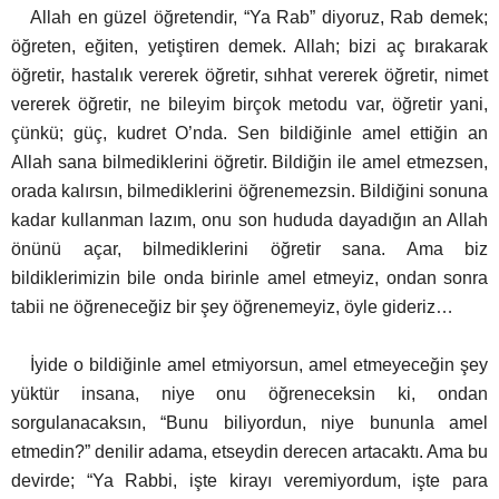
Allah en güzel öğretendir, “Ya Rab” diyoruz, Rab demek;
öğreten, eğiten, yetiştiren demek. Allah; bizi aç bırakarak
öğretir, hastalık vererek öğretir, sıhhat vererek öğretir, nimet
vererek öğretir, ne bileyim birçok metodu var, öğretir yani,
çünkü; güç, kudret O’nda. Sen bildiğinle amel ettiğin an
Allah sana bilmediklerini öğretir. Bildiğin ile amel etmezsen,
orada kalırsın, bilmediklerini öğrenemezsin. Bildiğini sonuna
kadar kullanman lazım, onu son hududa dayadığın an Allah
önünü açar, bilmediklerini öğretir sana. Ama biz
bildiklerimizin bile onda birinle amel etmeyiz, ondan sonra
tabii ne öğreneceğiz bir şey öğrenemeyiz, öyle gideriz…
İyide o bildiğinle amel etmiyorsun, amel etmeyeceğin şey
yüktür insana, niye onu öğreneceksin ki, ondan
sorgulanacaksın, “Bunu biliyordun, niye bununla amel
etmedin?” denilir adama, etseydin derecen artacaktı. Ama bu
devirde; “Ya Rabbi, işte kirayı veremiyordum, işte para