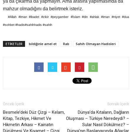
ya da çıkarma da yapmayın. Ama arasıra yapılmasında da
mahzur olmadığını da belirtmek isteriz.
#Allah #iman #ibadet #zikir #peygamber #İslam #din #ahlak #iman #niyet #dua
#sohbet #hadis#sahihhadis #sahih
ETİKETLER
bildiğinle amel et
Rab
Sahih Olmayan Hadisleri
Önceki İçerik
Sonraki İçerik
Besmele’deki Düz Çizgi – Kelam,
Dünya’da Kıtaların, Dağların
Kitap, Tezkiye, Hikmet Ve
Oluşması – Türkiye Neredeydi? –
Hikmetin Arkası – Kainatın
Sular Nasıl Dökülmez? –
Dürülmesi Ve Kıyamet – Çizgi
Dünya’nın Başlangıcında Ağaçlar