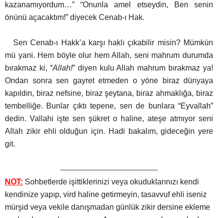
kazanamıyordum…” “Onunla amel etseydin, Ben senin
önünü açacaktım!” diyecek Cenab-ı Hak.
Sen Cenab-ı Hakk’a karşı haklı çıkabilir misin? Mümkün
mü yani. Hem böyle olur hem Allah, seni mahrum durumda
bırakmaz ki, “
Allah!
” diyen kulu Allah mahrum bırakmaz ya!
Ondan sonra sen gayret etmeden o yöne biraz dünyaya
kapıldın, biraz nefsine, biraz şeytana, biraz ahmaklığa, biraz
tembelliğe. Bunlar çıktı tepene, sen de bunlara “Eyvallah”
dedin. Vallahi işte sen şükret o haline, ateşe atmıyor seni
Allah zikir ehli olduğun için. Hadi bakalım, gideceğin yere
git.
——————————————-
NOT:
Sohbetlerde işittiklerinizi veya okuduklarınızı kendi
kendinize yapıp, vird haline getirmeyin, tasavvuf ehli iseniz
mürşid veya vekile danışmadan günlük zikir dersine ekleme