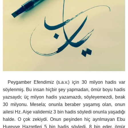
Peygamber Efendimiz (s.a.v.) için 30 milyon hadis var
söylenmiş. Bu insan hiçbir şey yapmadan, ömür boyu hadis
yazsaydı; üç milyon hadis yazamazdı, söyleyemezdi, bırak
30 milyonu. Mesela; onunla beraber yaşamış olan, onun
ailesi Hz. Aişe validemiz 3 bin hadis söyledi onunla yaşadığı
halde. O çok zekiydi. Onun peşinden hiç ayrılmayan Ebu
Hureyye Hazretleri 5 bin hadis söyledi, 8 bin eder, ömür