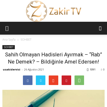
ZAKİR
Ana Sayfa
SOHBET
SOHBET
Sahih Olmayan Hadisleri Ayırmak – “Rab”
TV
Ne Demek? – Bildiğinle Amel Edersen!
usakidervisi
-
26 Ağustos 2021
1091
0