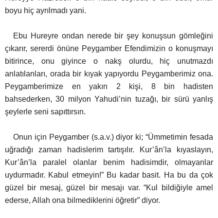
boyu hiç ayrılmadı yani.
Ebu Hureyre ondan nerede bir şey konuşsun gömleğini
çıkarır, sererdi önüne Peygamber Efendimizin o konuşmayı
bitirince, onu giyince o nakş olurdu, hiç unutmazdı
anlatılanları, orada bir kıyak yapıyordu Peygamberimiz ona.
Peygamberimize en yakın 2 kişi, 8 bin hadisten
bahsederken, 30 milyon Yahudi’nin tuzağı, bir sürü yanlış
şeylerle seni sapıttırsın.
Onun için Peygamber (s.a.v.) diyor ki; “Ümmetimin fesada
uğradığı zaman hadislerim tartışılır. Kur’ân’la kıyaslayın,
Kur’ân’la paralel olanlar benim hadisimdir, olmayanlar
uydurmadır. Kabul etmeyin!” Bu kadar basit. Ha bu da çok
güzel bir mesaj, güzel bir mesajı var. “Kul bildiğiyle amel
ederse, Allah ona bilmediklerini öğretir” diyor.