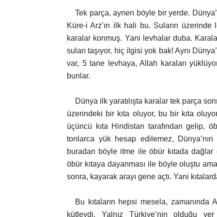
Tek parça, aynen böyle bir yerde. Dünya’n
Küre-i Arz’ın ilk hali bu. Suların üzerinde 
karalar konmuş. Yani levhalar duba. Karalar
suları taşıyor, hiç ilgisi yok bak! Aynı Dünya
var, 5 tane levhaya, Allah karaları yüklüy
bunlar.
Dünya ilk yaratılışta karalar tek parça s
üzerindeki bir kıta oluyor, bu bir kıta oluy
üçüncü kıta Hindistan tarafından gelip, 
tonlarca yük hesap edilemez, Dünya’nın o
buradan böyle itme ile öbür kıtada dağlar 
öbür kıtaya dayanması ile böyle oluştu ama
sonra, kayarak arayı gene açtı. Yani kıtalar
Bu kıtaların hepsi mesela, zamanında A
kütleydi. Yalnız Türkiye’nin olduğu yer