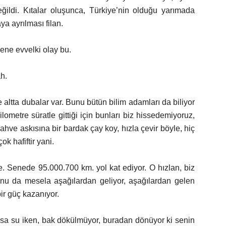
ldi. Kıtalar oluşunca, Türkiye’nin olduğu yarımada
aya ayrılması filan.
sene evvelki olay bu.
ah.
e altta dubalar var. Bunu bütün bilim adamları da biliyor
ometre süratle gittiği için bunları biz hissedemiyoruz,
 kahve askısına bir bardak çay koy, hızla çevir böyle, hiç
k hafiftir yani.
. Senede 95.000.700 km. yol kat ediyor. O hızlan, biz
nu da mesela aşağılardan geliyor, aşağılardan gelen
ir güç kazanıyor.
sa su iken, bak dökülmüyor, buradan dönüyor ki senin