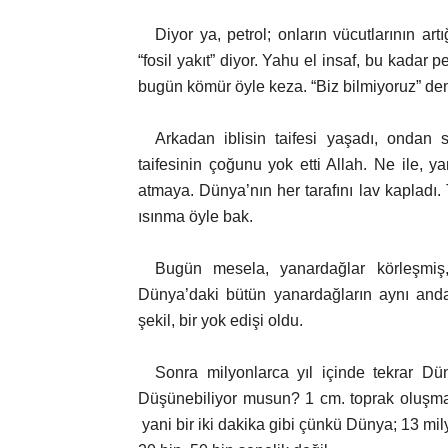
Diyor ya, petrol; onların vücutlarının art
“fosil yakıt” diyor. Yahu el insaf, bu kadar 
bugün kömür öyle keza. “Biz bilmiyoruz” dem
Arkadan iblisin taifesi yaşadı, ondan 
taifesinin çoğunu yok etti Allah. Ne ile, 
atmaya. Dünya’nın her tarafını lav kapladı.
ısınma öyle bak.
Bugün mesela, yanardağlar körleşmiş, 
Dünya’daki bütün yanardağların aynı and
şekil, bir yok edişi oldu.
Sonra milyonlarca yıl içinde tekrar Dün
Düşünebiliyor musun? 1 cm. toprak oluşması 
yani bir iki dakika gibi çünkü Dünya; 13 mil