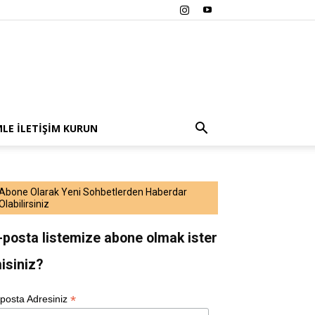
MLE İLETIŞIM KURUN
Abone Olarak Yeni Sohbetlerden Haberdar
Olabilirsiniz
-posta listemize abone olmak ister
isiniz?
*
posta Adresiniz