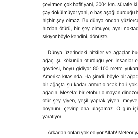
çevirmen çok hafif yani, 3004 km. süratle 
çay dökülmüyor yani, o baş aşağı durduğu ha
hiçbir şey olmaz. Bu dünya ondan yüzlerce
hızdan ötürü, bir şey olmuyor, aynı nokta
sıkıyor böyle kendini, dönüşte.
Dünya üzerindeki bitkiler ve ağaçlar b
ağaç, şu kökünün oturduğu yeri insanlar el
gövdesi, boyu gidiyor 80-100 metre yukar
Amerika kıtasında. Ha şimdi, böyle bir ağacı
bir ağaçta şu kadar armut olacak hali yok
ağacın. Mesela; bir etobur olmayan dinozor
otür şey yiyen, yeşil yaprak yiyen, meyve
boynunu çevirip ona ulaşamaz. O gün için
yaratıyor.
Arkadan onları yok ediyor Allah! Meteor y