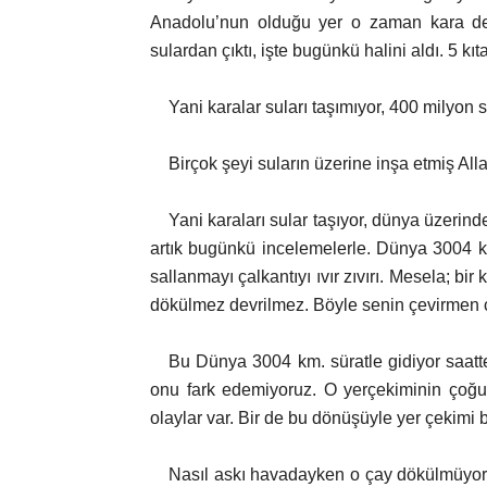
Anadolu’nun olduğu yer o zaman kara deği
sulardan çıktı, işte bugünkü halini aldı. 5 kıt
Yani karalar suları taşımıyor, 400 milyon 
Birçok şeyi suların üzerine inşa etmiş All
Yani karaları sular taşıyor, dünya üzerind
artık bugünkü incelemelerle. Dünya 3004 kil
sallanmayı çalkantıyı ıvır zıvırı. Mesela; bir
dökülmez devrilmez. Böyle senin çevirmen ço
Bu Dünya 3004 km. süratle gidiyor saatte
onu fark edemiyoruz. O yerçekiminin çoğu
olaylar var. Bir de bu dönüşüyle yer çekimi b
Nasıl askı havadayken o çay dökülmüyor