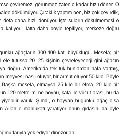
kimse çeviremez, görünmez zaten o kadar hızlı döner. O
lde dökülmüyor. Çıraklık yaptım ben, biz çok çevirdik,
 defa daha hızlı dönüyor. İşte suların dökülmemesi o
da kalıyor. Hatta daha böyle tepiliyor, merkeze doğru
ugünkü ağaçların 300-400 katı büyüklüğü. Mesela; bir
 ele tutuşsa 20- 25 kişinin çevreleyeceği gibi ağacın
ıya doğru. Amerika’da tek tük bunlardan hala varmış,
n meyvesi nasıl oluyor, bir armut oluyor 50 kilo. Böyle
. Başka mesela, elmaysa 25 kilo bir elma, 20 kilo bir
un 120 metre mi ne boynu, kafa ile vücut arası, bu da
 yiyebilir varlık. Şimdi, o hayvan bugünkü ağaç olsa
 Allah o mahlukatı yaratıyor onun gıdasını da öyle
ağmurlarıyla yok ediyor dinozorları.