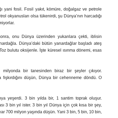
ığı yani fosil. Fosil yakıt, kömüre, doğalgaz ve petrole
petrol okyanusları olsa tükenirdi, şu Dünya’nın harcadığı
iyorlar.
sonra, onu Dünya üzerinden yukarılara çekti, iblisin
yanardağla. Dünya’daki bütün yanardağlar başladı ateş
 Toz bulutu oksijenle. İşte küresel ısınma dönemi, esas
milyonda bir tanesinden biraz bir şeyler çıkıyor.
a fışkırdığını düşün, Dünya bir cehenneme döndü. O
ya yeşerdi. 3 bin yılda bir, 1 santim toprak oluşur.
3 bin yıl ister. 3 bin yıl Dünya için çok kısa bir şey,
yar 700 milyon yaşında düşün. Yani 3 bin, 5 bin, 10 bin,