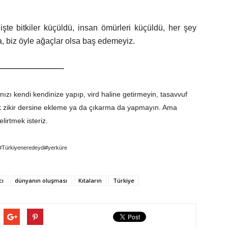
şte bitkiler küçüldü, insan ömürleri küçüldü, her şey
, biz öyle ağaçlar olsa baş edemeyiz.
—————————-
ınızı kendi kendinize yapıp, vird haline getirmeyin, tasavvuf
k zikir dersine ekleme ya da çıkarma da yapmayın. Ama
irtmek isteriz.
#Türkiyeneredeydi#yerküre
cı
dünyanın oluşması
Kıtaların
Türkiye