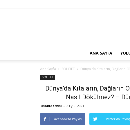
ANA SAYFA
YOL
Ana Sayfa
SOHBET
Dünya’da Kıtaların, Dağların O
SOHBET
Dünya’da Kıtaların, Dağların 
Nasıl Dökülmez? – Dü
usakidervisi
-
2 Eylül 2021
Facebook'ta Paylaş
Twitter'da Payla