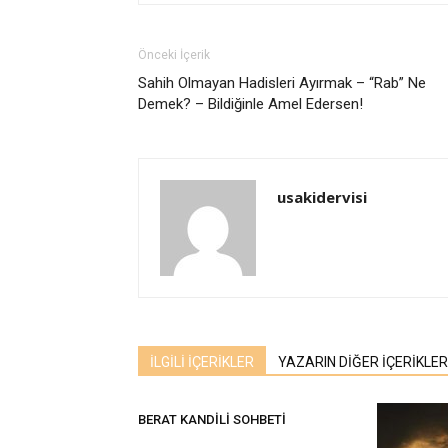
Önceki İçerik
Sahih Olmayan Hadisleri Ayırmak – “Rab” Ne
Demek? – Bildiğinle Amel Edersen!
usakidervisi
İLGİLİ İÇERİKLER
YAZARIN DİĞER İÇERİKLER
BERAT KANDİLİ SOHBETİ