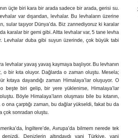
ın üçte biri kara bir arada sadece bir arada, gerisi su.
levhalar var dışarıdan, levhalar. Bu levhaların üzerine
ı, sular taşıyor Dünya’da. Biz zannediyoruz ki karalar
’da karalar bir gemi gibi. Altta levhalar var, 5 tane levha
or. Levhalar duba gibi suyun üzerinde, çok büyük tabi
onra levhalar yavaş yavaş kaymaya başlıyor. Bu levhanın
or, o bir kıta oluyor. Dağlarda o zaman oluştu. Mesela;
öbür kıtaya dayandığı zaman Himalaya’lar oluşuyor. O
 beşte biri gelip, bir yere yüklenirse, Himalaya’lar
oluştu. Böyle Himalaya’ların oluşması bile bu kıtanın,
 o ona çarptığı zaman, bu dağlar yükseldi, fakat bu da
da çok sonradan oluştu.
merika’da, İngiltere’de, Avrupa’da bilmem nerede tek
 denizdi. Denizlerin altındaydı yani Türkiye, yani