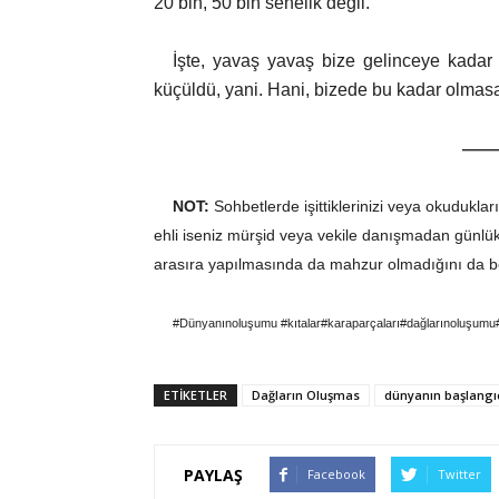
20 bin, 50 bin senelik değil.
İşte, yavaş yavaş bize gelinceye kadar i
küçüldü, yani. Hani, bizede bu kadar olmasa
——
NOT:
Sohbetlerde işittiklerinizi veya okuduklar
ehli iseniz mürşid veya vekile danışmadan günlü
arasıra yapılmasında da mahzur olmadığını da bel
#Dünyanınoluşumu #kıtalar#karaparçaları#dağlarınoluşumu
ETİKETLER
Dağların Oluşmas
dünyanın başlangı
PAYLAŞ
Facebook
Twitter