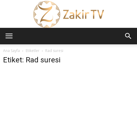
ZAKİR
Ana Sayfa
Etiketler
Rad suresi
Etiket: Rad suresi
TV