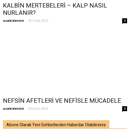
KALBİN MERTEBELERİ – KALP NASIL
NURLANIR?
usakidervisi
-
30 Ocak 2025
0
NEFSİN AFETLERİ VE NEFİSLE MÜCADELE
usakidervisi
-
24 Ekim 2024
0
Abone Olarak Yeni Sohbetlerden Haberdar Olabilirsiniz