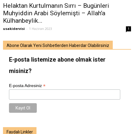
Helaktan Kurtulmanın Sırrı – Bugünleri
Muhyiddin Arabi Söylemişti – Allah’a
Külhanbeylik...
usakidervisi
-
1 Haziran 2023
1
Abone Olarak Yeni Sohbetlerden Haberdar Olabilirsiniz
E-posta listemize abone olmak ister
misiniz?
*
E-posta Adresiniz
Faydalı Linkler