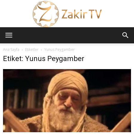
ZAKİR
Ana Sayfa
Etiketler
Yunus Peygamber
Etiket: Yunus Peygamber
TV