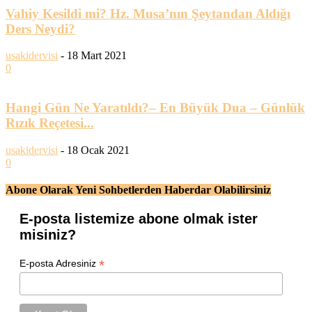
Vahiy Kesildi mi? Hz. Musa’nın Şeytandan Aldığı
Ders Neydi?
usakidervisi
-
18 Mart 2021
0
Hangi Gün Ne Yaratıldı?– En Büyük Dua – Günlük
Rızık Reçetesi...
usakidervisi
-
18 Ocak 2021
0
Abone Olarak Yeni Sohbetlerden Haberdar Olabilirsiniz
E-posta listemize abone olmak ister
misiniz?
*
E-posta Adresiniz