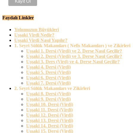
Faydalı Linkler
Yolumuzun Büyükleri
Uşşaki Virdi Nedir?
Uşşaki Virdi Nasıl Yapılır?
1. Seyri Sülük Makamları ( Nefis Makamları ) ve Zikirleri
Uşşaki 1. Dersi (Virdi) ve 2. Derse Nasıl Geçilir?
Uşşaki 2. Dersi (Virdi) ve 3. Derse Nasıl Geçilir?
Uşşaki 3. Ders (Vird) ve 4. Derse Nasıl Geçilir?
Uşşaki 4. Dersi (Virdi)
Uşşaki 5. Dersi (Virdi)
Uşşaki 6. Dersi (Virdi)
Uşşaki 7. Dersi (Virdi)
2. Seyri Sülük Makamları ve Zikirleri
Uşşaki 8. Dersi (Virdi)
Uşşaki 9. Dersi (Virdi)
Uşşaki 10. Dersi (Virdi)
Uşşaki 11. Dersi (Virdi)
Uşşaki 12. Dersi (Virdi)
Uşşaki 13. Dersi (Virdi)
Uşşaki 14. Dersi (Virdi)
Uşşaki 15. Dersi (Virdi)