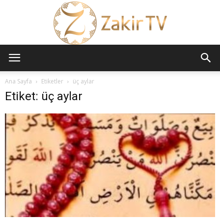
ZAKİR
Ana Sayfa
Etiketler
üç aylar
Etiket: üç aylar
TV