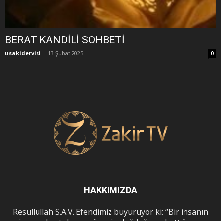
BERAT KANDİLİ SOHBETİ
usakidervisi
-
13 Şubat 2025
0
HAKKIMIZDA
Resullullah S.A.V. Efendimiz buyuruyor ki: “Bir insanın