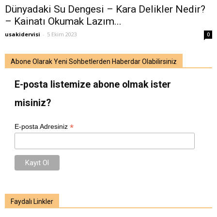
Dünyadaki Su Dengesi – Kara Delikler Nedir?
– Kainatı Okumak Lazım...
usakidervisi
-
5 Ekim 2023
0
Abone Olarak Yeni Sohbetlerden Haberdar Olabilirsiniz
E-posta listemize abone olmak ister
misiniz?
*
E-posta Adresiniz
Faydalı Linkler