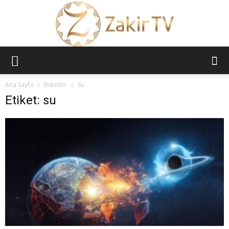
ZAKİR
Ana Sayfa
Etiketler
Su
Etiket: su
TV